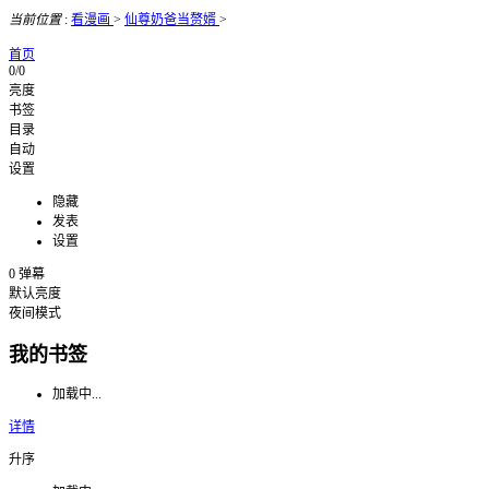
当前位置
:
看漫画
>
仙尊奶爸当赘婿
>
首页
0/0
亮度
书签
目录
自动
设置
隐藏
发表
设置
0
弹幕
默认亮度
夜间模式
我的书签
加载中...
详情
升序