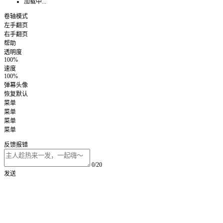
加载中...
卷轴模式
左手翻页
右手翻页
帮助
透明度
100%
速度
100%
弹幕头像
恢复默认
菜单
菜单
菜单
菜单
反馈报错
0/20
发送