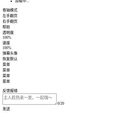
加载中...
卷轴模式
左手翻页
右手翻页
帮助
透明度
100%
速度
100%
弹幕头像
恢复默认
菜单
菜单
菜单
菜单
反馈报错
0/20
发送