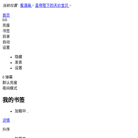
当前位置
:
看漫画
>
皇帝陛下的天价宝贝
>
首页
0/0
亮度
书签
目录
自动
设置
隐藏
发表
设置
0
弹幕
默认亮度
夜间模式
我的书签
加载中...
详情
升序