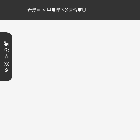
看漫画
>
皇帝陛下的天价宝贝
猜
你
喜
欢