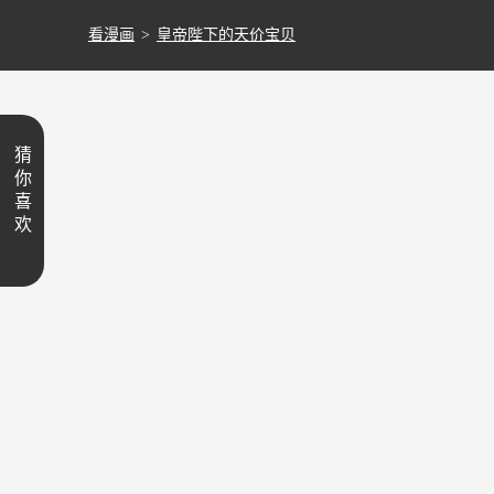
看漫画
>
皇帝陛下的天价宝贝
猜
你
喜
欢