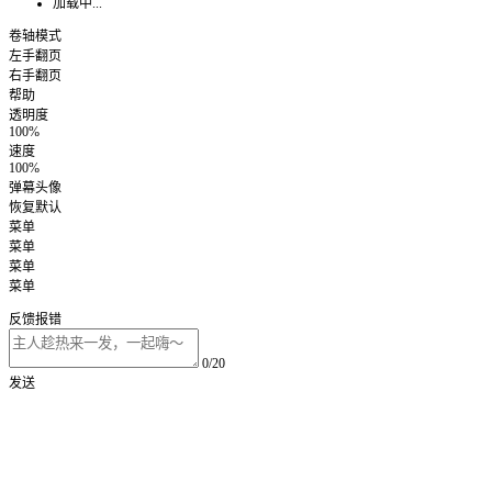
加载中...
卷轴模式
左手翻页
右手翻页
帮助
透明度
100%
速度
100%
弹幕头像
恢复默认
菜单
菜单
菜单
菜单
反馈报错
0/20
发送