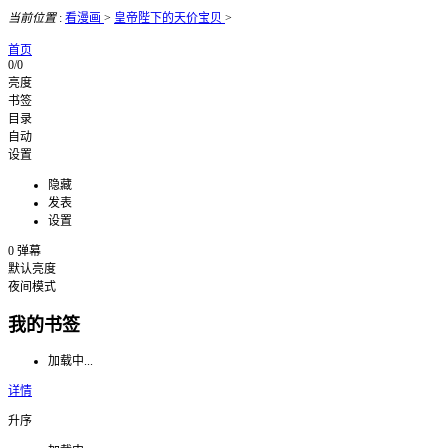
当前位置
:
看漫画
>
皇帝陛下的天价宝贝
>
首页
0/0
亮度
书签
目录
自动
设置
隐藏
发表
设置
0
弹幕
默认亮度
夜间模式
我的书签
加载中...
详情
升序