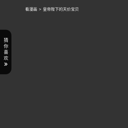
看漫画
>
皇帝陛下的天价宝贝
猜
你
喜
欢