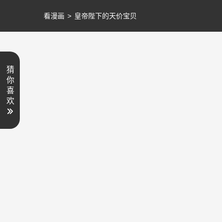
看漫画
>
皇帝陛下的天价宝贝
猜
你
喜
欢