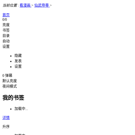
当前位置
:
看漫画
>
仙武帝尊
>
首页
0/0
亮度
书签
目录
自动
设置
隐藏
发表
设置
0
弹幕
默认亮度
夜间模式
我的书签
加载中...
详情
升序