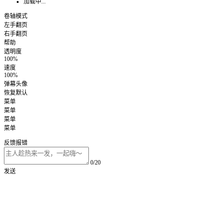
加载中...
卷轴模式
左手翻页
右手翻页
帮助
透明度
100%
速度
100%
弹幕头像
恢复默认
菜单
菜单
菜单
菜单
反馈报错
0/20
发送