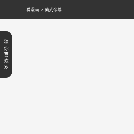
看漫画
>
仙武帝尊
猜
你
喜
欢