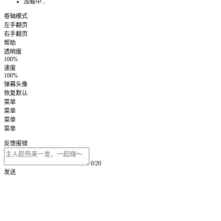
加载中...
卷轴模式
左手翻页
右手翻页
帮助
透明度
100%
速度
100%
弹幕头像
恢复默认
菜单
菜单
菜单
菜单
反馈报错
0/20
发送