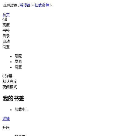
当前位置
:
看漫画
>
仙武帝尊
>
首页
0/0
亮度
书签
目录
自动
设置
隐藏
发表
设置
0
弹幕
默认亮度
夜间模式
我的书签
加载中...
详情
升序