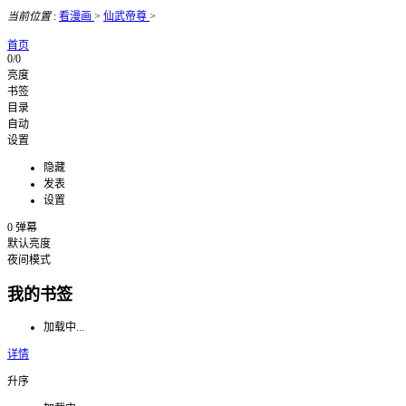
当前位置
:
看漫画
>
仙武帝尊
>
首页
0/0
亮度
书签
目录
自动
设置
隐藏
发表
设置
0
弹幕
默认亮度
夜间模式
我的书签
加载中...
详情
升序