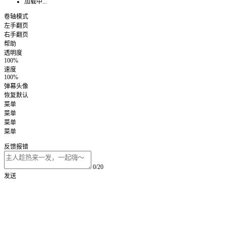
加载中...
卷轴模式
左手翻页
右手翻页
帮助
透明度
100%
速度
100%
弹幕头像
恢复默认
菜单
菜单
菜单
菜单
反馈报错
0/20
发送