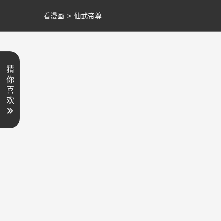
看漫画
>
仙武帝尊
猜
你
喜
欢