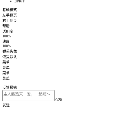
加载中...
卷轴模式
左手翻页
右手翻页
帮助
透明度
100%
速度
100%
弹幕头像
恢复默认
菜单
菜单
菜单
菜单
反馈报错
0/20
发送