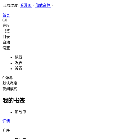
当前位置
:
看漫画
>
仙武帝尊
>
首页
0/0
亮度
书签
目录
自动
设置
隐藏
发表
设置
0
弹幕
默认亮度
夜间模式
我的书签
加载中...
详情
升序