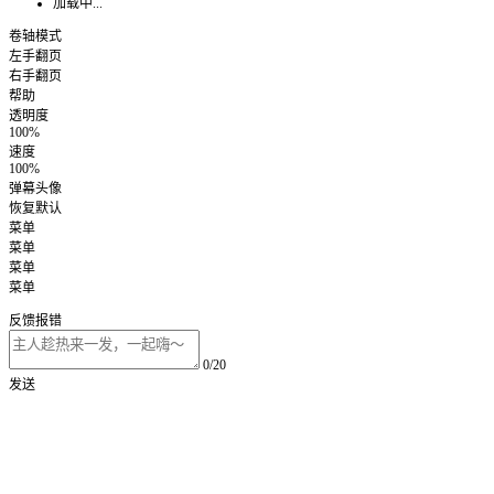
加载中...
卷轴模式
左手翻页
右手翻页
帮助
透明度
100%
速度
100%
弹幕头像
恢复默认
菜单
菜单
菜单
菜单
反馈报错
0/20
发送