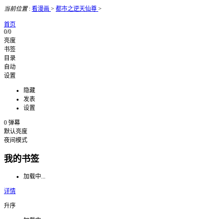
当前位置
:
看漫画
>
都市之逆天仙尊
>
首页
0/0
亮度
书签
目录
自动
设置
隐藏
发表
设置
0
弹幕
默认亮度
夜间模式
我的书签
加载中...
详情
升序