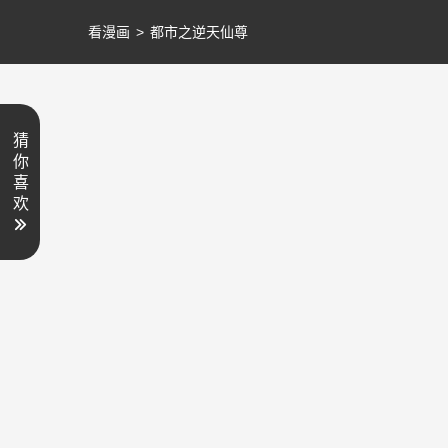
看漫画
>
都市之逆天仙尊
猜
你
喜
欢