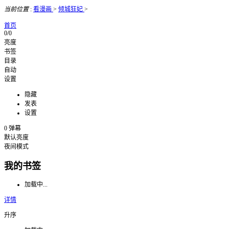
当前位置
:
看漫画
>
倾城狂妃
>
首页
0/0
亮度
书签
目录
自动
设置
隐藏
发表
设置
0
弹幕
默认亮度
夜间模式
我的书签
加载中...
详情
升序