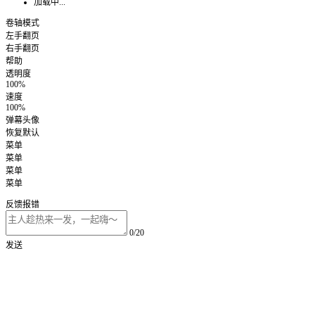
加载中...
卷轴模式
左手翻页
右手翻页
帮助
透明度
100%
速度
100%
弹幕头像
恢复默认
菜单
菜单
菜单
菜单
反馈报错
0/20
发送