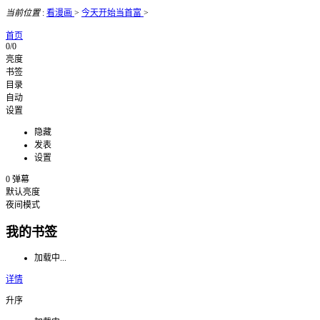
当前位置
:
看漫画
>
今天开始当首富
>
首页
0/0
亮度
书签
目录
自动
设置
隐藏
发表
设置
0
弹幕
默认亮度
夜间模式
我的书签
加载中...
详情
升序