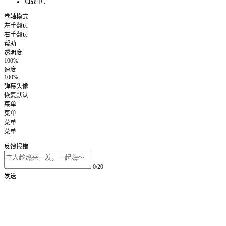
加载中...
卷轴模式
左手翻页
右手翻页
帮助
透明度
100%
速度
100%
弹幕头像
恢复默认
菜单
菜单
菜单
菜单
反馈报错
0/20
发送