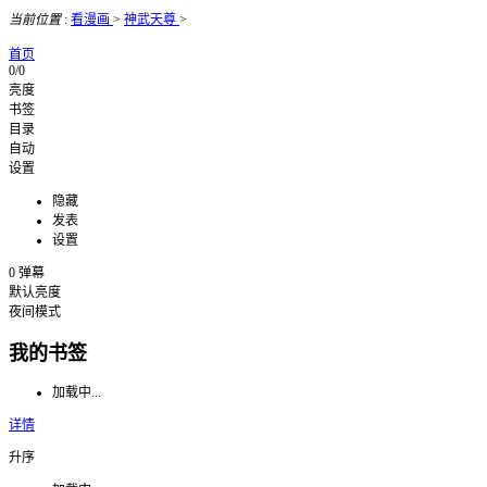
当前位置
:
看漫画
>
神武天尊
>
首页
0/0
亮度
书签
目录
自动
设置
隐藏
发表
设置
0
弹幕
默认亮度
夜间模式
我的书签
加载中...
详情
升序