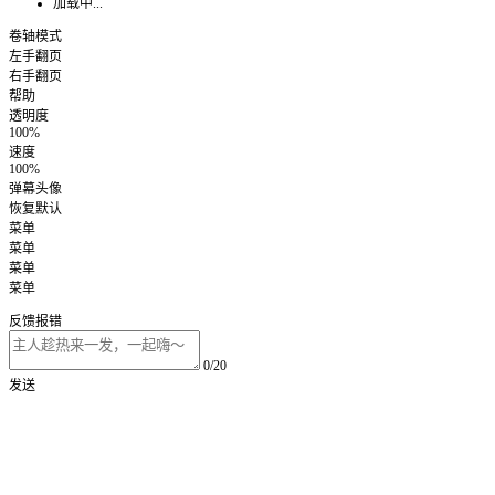
加载中...
卷轴模式
左手翻页
右手翻页
帮助
透明度
100%
速度
100%
弹幕头像
恢复默认
菜单
菜单
菜单
菜单
反馈报错
0/20
发送