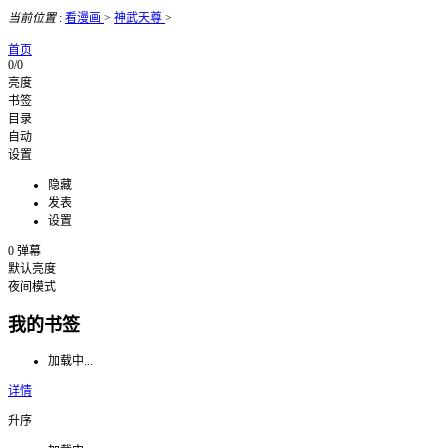
当前位置
:
看漫画
>
神武天尊
>
首页
0/0
亮度
书签
目录
自动
设置
隐藏
发表
设置
0
弹幕
默认亮度
夜间模式
我的书签
加载中...
详情
升序