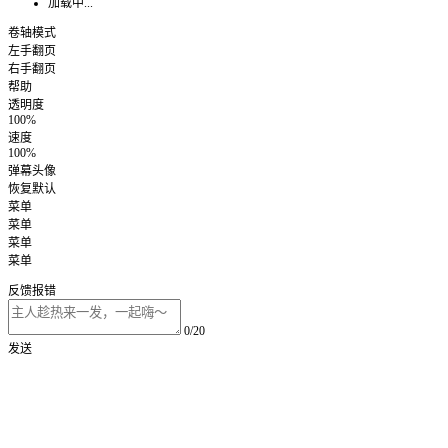
加载中...
卷轴模式
左手翻页
右手翻页
帮助
透明度
100%
速度
100%
弹幕头像
恢复默认
菜单
菜单
菜单
菜单
反馈报错
0/20
发送