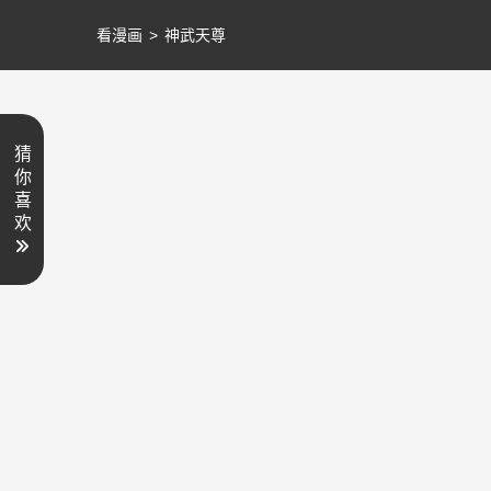
看漫画
>
神武天尊
猜
你
喜
欢