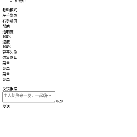
加载中...
卷轴模式
左手翻页
右手翻页
帮助
透明度
100%
速度
100%
弹幕头像
恢复默认
菜单
菜单
菜单
菜单
反馈报错
0/20
发送