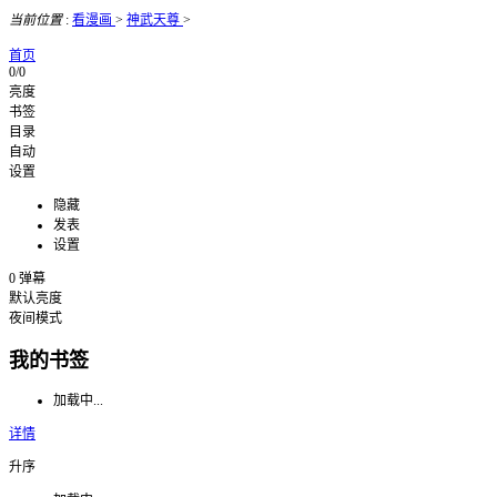
当前位置
:
看漫画
>
神武天尊
>
首页
0/0
亮度
书签
目录
自动
设置
隐藏
发表
设置
0
弹幕
默认亮度
夜间模式
我的书签
加载中...
详情
升序