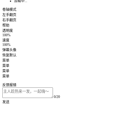
加载中...
卷轴模式
左手翻页
右手翻页
帮助
透明度
100%
速度
100%
弹幕头像
恢复默认
菜单
菜单
菜单
菜单
反馈报错
0/20
发送