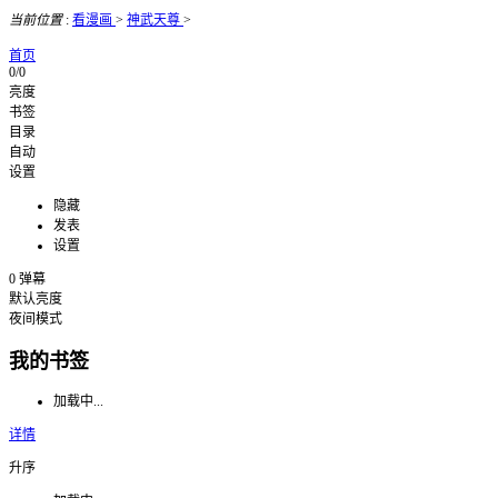
当前位置
:
看漫画
>
神武天尊
>
首页
0/0
亮度
书签
目录
自动
设置
隐藏
发表
设置
0
弹幕
默认亮度
夜间模式
我的书签
加载中...
详情
升序