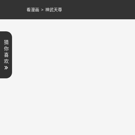
看漫画
>
神武天尊
猜
你
喜
欢