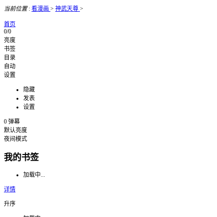
当前位置
:
看漫画
>
神武天尊
>
首页
0/0
亮度
书签
目录
自动
设置
隐藏
发表
设置
0
弹幕
默认亮度
夜间模式
我的书签
加载中...
详情
升序