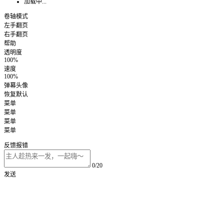
加载中...
卷轴模式
左手翻页
右手翻页
帮助
透明度
100%
速度
100%
弹幕头像
恢复默认
菜单
菜单
菜单
菜单
反馈报错
0/20
发送