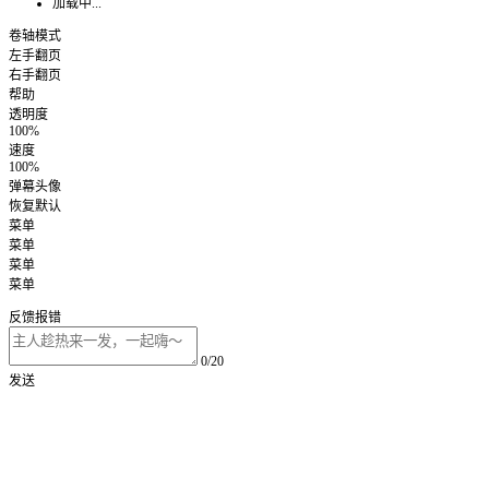
加载中...
卷轴模式
左手翻页
右手翻页
帮助
透明度
100%
速度
100%
弹幕头像
恢复默认
菜单
菜单
菜单
菜单
反馈报错
0/20
发送