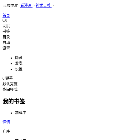
当前位置
:
看漫画
>
神武天尊
>
首页
0/0
亮度
书签
目录
自动
设置
隐藏
发表
设置
0
弹幕
默认亮度
夜间模式
我的书签
加载中...
详情
升序