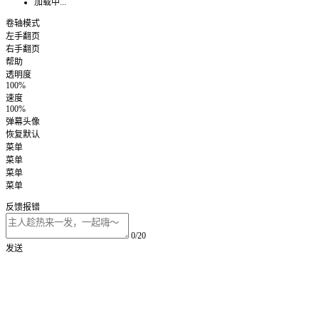
加载中...
卷轴模式
左手翻页
右手翻页
帮助
透明度
100%
速度
100%
弹幕头像
恢复默认
菜单
菜单
菜单
菜单
反馈报错
0/20
发送