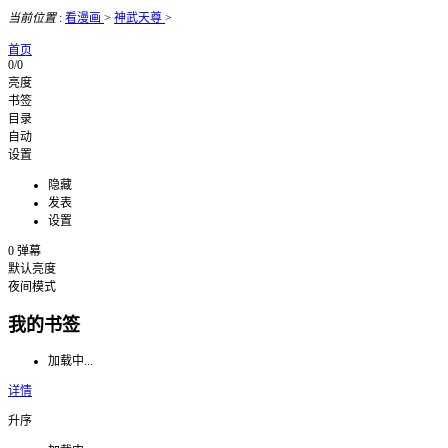
当前位置
:
看漫画
>
神武天尊
>
首页
0/0
亮度
书签
目录
自动
设置
隐藏
发表
设置
0
弹幕
默认亮度
夜间模式
我的书签
加载中...
详情
升序