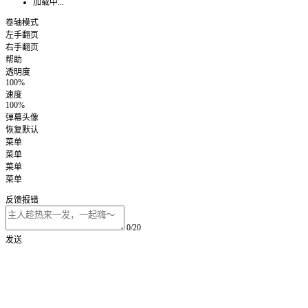
加载中...
卷轴模式
左手翻页
右手翻页
帮助
透明度
100%
速度
100%
弹幕头像
恢复默认
菜单
菜单
菜单
菜单
反馈报错
0/20
发送