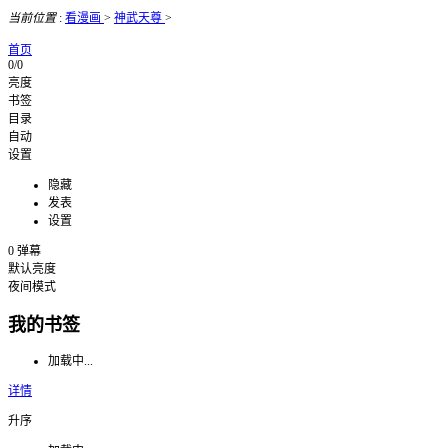
当前位置
:
看漫画
>
神武天尊
>
首页
0/0
亮度
书签
目录
自动
设置
隐藏
发表
设置
0
弹幕
默认亮度
夜间模式
我的书签
加载中...
详情
升序