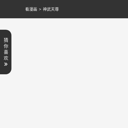
看漫画
>
神武天尊
猜
你
喜
欢