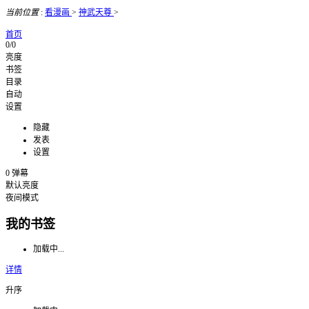
当前位置
:
看漫画
>
神武天尊
>
首页
0/0
亮度
书签
目录
自动
设置
隐藏
发表
设置
0
弹幕
默认亮度
夜间模式
我的书签
加载中...
详情
升序