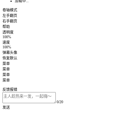
加载中...
卷轴模式
左手翻页
右手翻页
帮助
透明度
100%
速度
100%
弹幕头像
恢复默认
菜单
菜单
菜单
菜单
反馈报错
0/20
发送