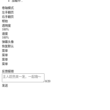
加载中...
卷轴模式
左手翻页
右手翻页
帮助
透明度
100%
速度
100%
弹幕头像
恢复默认
菜单
菜单
菜单
菜单
反馈报错
0/20
发送