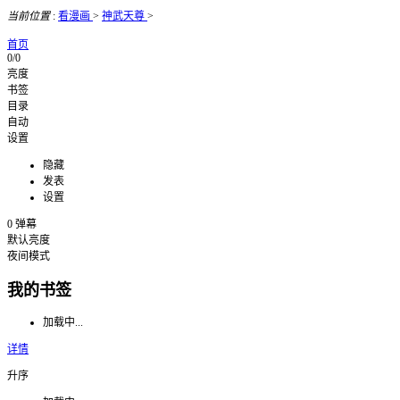
当前位置
:
看漫画
>
神武天尊
>
首页
0/0
亮度
书签
目录
自动
设置
隐藏
发表
设置
0
弹幕
默认亮度
夜间模式
我的书签
加载中...
详情
升序