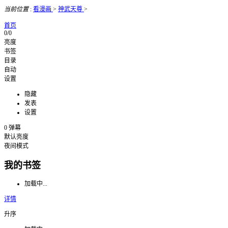
当前位置
:
看漫画
>
神武天尊
>
首页
0/0
亮度
书签
目录
自动
设置
隐藏
发表
设置
0
弹幕
默认亮度
夜间模式
我的书签
加载中...
详情
升序