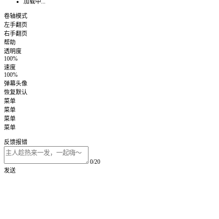
加载中...
卷轴模式
左手翻页
右手翻页
帮助
透明度
100%
速度
100%
弹幕头像
恢复默认
菜单
菜单
菜单
菜单
反馈报错
0/20
发送