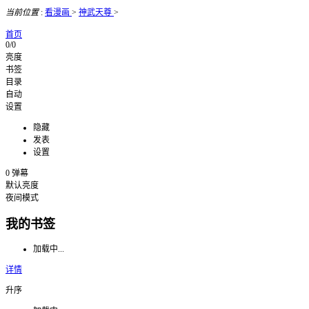
当前位置
:
看漫画
>
神武天尊
>
首页
0/0
亮度
书签
目录
自动
设置
隐藏
发表
设置
0
弹幕
默认亮度
夜间模式
我的书签
加载中...
详情
升序