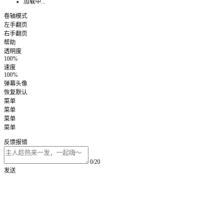
加载中...
卷轴模式
左手翻页
右手翻页
帮助
透明度
100%
速度
100%
弹幕头像
恢复默认
菜单
菜单
菜单
菜单
反馈报错
0/20
发送