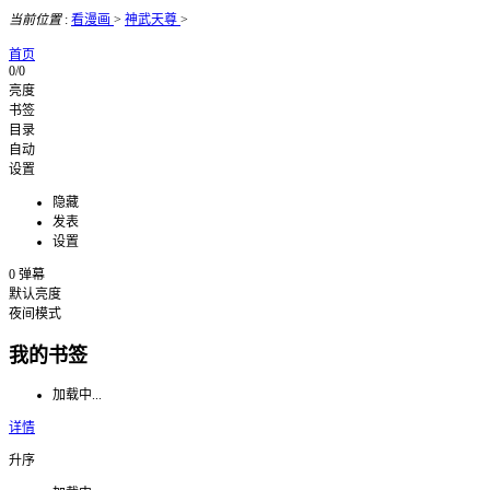
当前位置
:
看漫画
>
神武天尊
>
首页
0/0
亮度
书签
目录
自动
设置
隐藏
发表
设置
0
弹幕
默认亮度
夜间模式
我的书签
加载中...
详情
升序