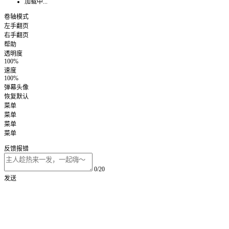
加载中...
卷轴模式
左手翻页
右手翻页
帮助
透明度
100%
速度
100%
弹幕头像
恢复默认
菜单
菜单
菜单
菜单
反馈报错
0/20
发送