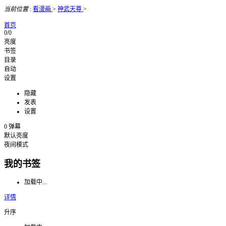
当前位置
:
看漫画
>
神武天尊
>
首页
0/0
亮度
书签
目录
自动
设置
隐藏
发表
设置
0
弹幕
默认亮度
夜间模式
我的书签
加载中...
详情
升序