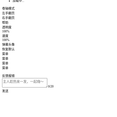
加载中...
卷轴模式
左手翻页
右手翻页
帮助
透明度
100%
速度
100%
弹幕头像
恢复默认
菜单
菜单
菜单
菜单
反馈报错
0/20
发送