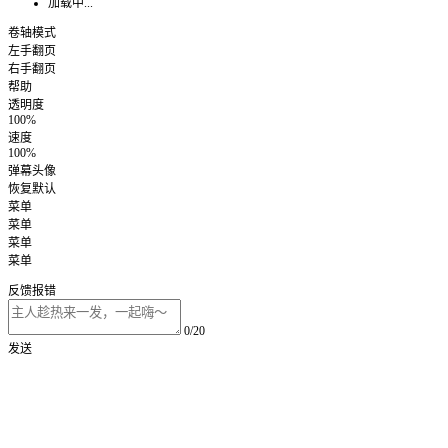
加载中...
卷轴模式
左手翻页
右手翻页
帮助
透明度
100%
速度
100%
弹幕头像
恢复默认
菜单
菜单
菜单
菜单
反馈报错
0/20
发送