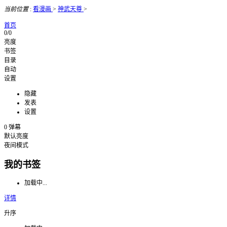
当前位置
:
看漫画
>
神武天尊
>
首页
0/0
亮度
书签
目录
自动
设置
隐藏
发表
设置
0
弹幕
默认亮度
夜间模式
我的书签
加载中...
详情
升序