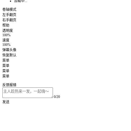
加载中...
卷轴模式
左手翻页
右手翻页
帮助
透明度
100%
速度
100%
弹幕头像
恢复默认
菜单
菜单
菜单
菜单
反馈报错
0/20
发送