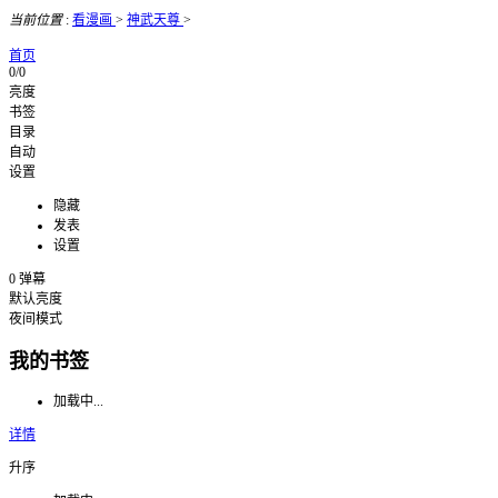
当前位置
:
看漫画
>
神武天尊
>
首页
0/0
亮度
书签
目录
自动
设置
隐藏
发表
设置
0
弹幕
默认亮度
夜间模式
我的书签
加载中...
详情
升序