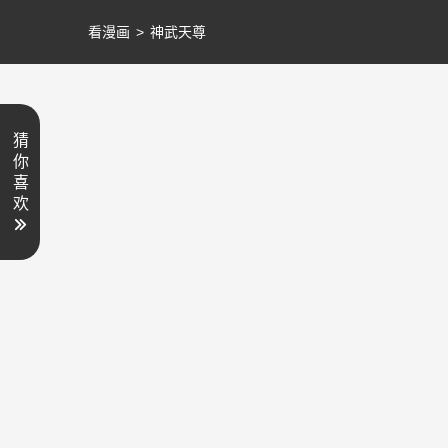
看漫画
>
神武天尊
猜
你
喜
欢