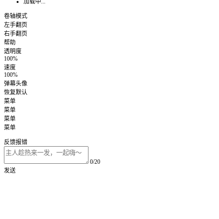
加载中...
卷轴模式
左手翻页
右手翻页
帮助
透明度
100%
速度
100%
弹幕头像
恢复默认
菜单
菜单
菜单
菜单
反馈报错
0/20
发送