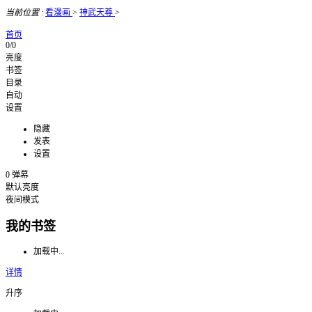
当前位置
:
看漫画
>
神武天尊
>
首页
0/0
亮度
书签
目录
自动
设置
隐藏
发表
设置
0
弹幕
默认亮度
夜间模式
我的书签
加载中...
详情
升序