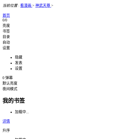
当前位置
:
看漫画
>
神武天尊
>
首页
0/0
亮度
书签
目录
自动
设置
隐藏
发表
设置
0
弹幕
默认亮度
夜间模式
我的书签
加载中...
详情
升序