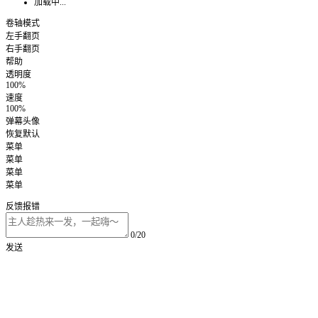
加载中...
卷轴模式
左手翻页
右手翻页
帮助
透明度
100%
速度
100%
弹幕头像
恢复默认
菜单
菜单
菜单
菜单
反馈报错
0/20
发送