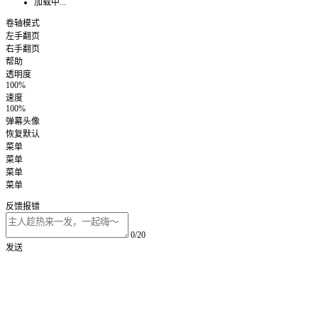
加载中...
卷轴模式
左手翻页
右手翻页
帮助
透明度
100%
速度
100%
弹幕头像
恢复默认
菜单
菜单
菜单
菜单
反馈报错
0/20
发送