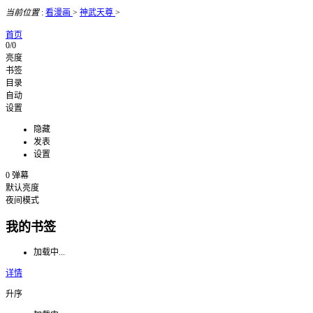
当前位置
:
看漫画
>
神武天尊
>
首页
0/0
亮度
书签
目录
自动
设置
隐藏
发表
设置
0
弹幕
默认亮度
夜间模式
我的书签
加载中...
详情
升序