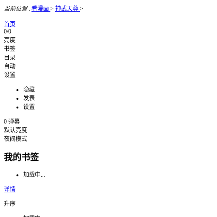
当前位置
:
看漫画
>
神武天尊
>
首页
0/0
亮度
书签
目录
自动
设置
隐藏
发表
设置
0
弹幕
默认亮度
夜间模式
我的书签
加载中...
详情
升序