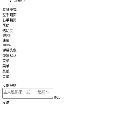
加载中...
卷轴模式
左手翻页
右手翻页
帮助
透明度
100%
速度
100%
弹幕头像
恢复默认
菜单
菜单
菜单
菜单
反馈报错
0/20
发送