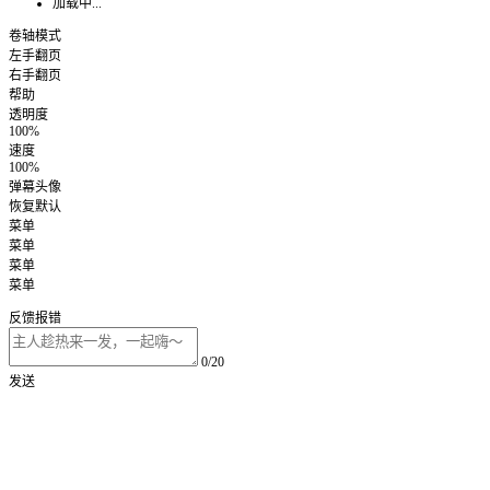
加载中...
卷轴模式
左手翻页
右手翻页
帮助
透明度
100%
速度
100%
弹幕头像
恢复默认
菜单
菜单
菜单
菜单
反馈报错
0/20
发送