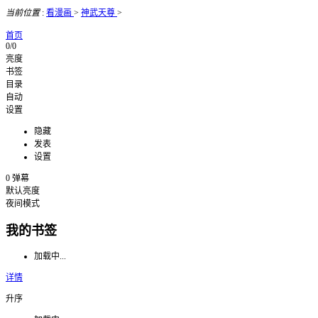
当前位置
:
看漫画
>
神武天尊
>
首页
0/0
亮度
书签
目录
自动
设置
隐藏
发表
设置
0
弹幕
默认亮度
夜间模式
我的书签
加载中...
详情
升序