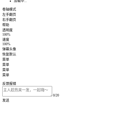
加载中...
卷轴模式
左手翻页
右手翻页
帮助
透明度
100%
速度
100%
弹幕头像
恢复默认
菜单
菜单
菜单
菜单
反馈报错
0/20
发送