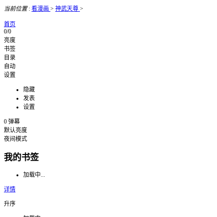
当前位置
:
看漫画
>
神武天尊
>
首页
0/0
亮度
书签
目录
自动
设置
隐藏
发表
设置
0
弹幕
默认亮度
夜间模式
我的书签
加载中...
详情
升序