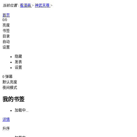
当前位置
:
看漫画
>
神武天尊
>
首页
0/0
亮度
书签
目录
自动
设置
隐藏
发表
设置
0
弹幕
默认亮度
夜间模式
我的书签
加载中...
详情
升序