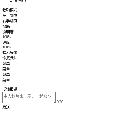
加载中...
卷轴模式
左手翻页
右手翻页
帮助
透明度
100%
速度
100%
弹幕头像
恢复默认
菜单
菜单
菜单
菜单
反馈报错
0/20
发送