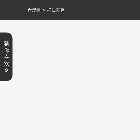
看漫画
>
神武天尊
猜
你
喜
欢