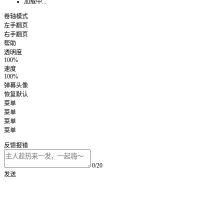
加载中...
卷轴模式
左手翻页
右手翻页
帮助
透明度
100%
速度
100%
弹幕头像
恢复默认
菜单
菜单
菜单
菜单
反馈报错
0/20
发送