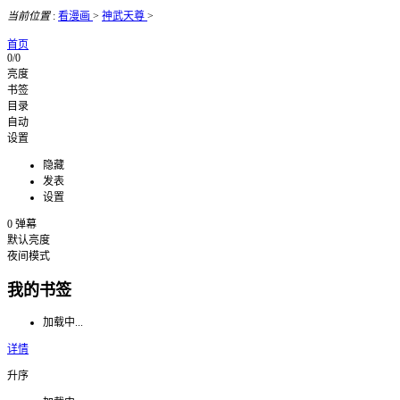
当前位置
:
看漫画
>
神武天尊
>
首页
0/0
亮度
书签
目录
自动
设置
隐藏
发表
设置
0
弹幕
默认亮度
夜间模式
我的书签
加载中...
详情
升序