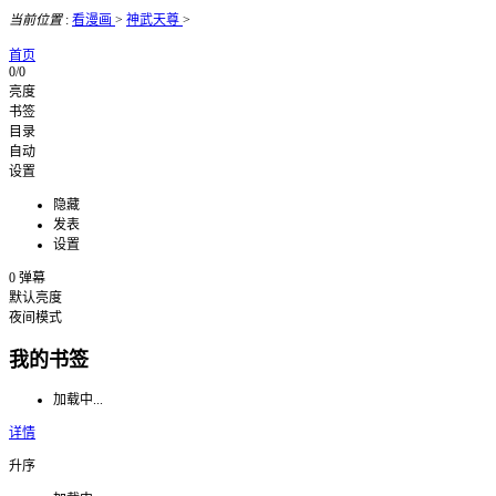
当前位置
:
看漫画
>
神武天尊
>
首页
0/0
亮度
书签
目录
自动
设置
隐藏
发表
设置
0
弹幕
默认亮度
夜间模式
我的书签
加载中...
详情
升序