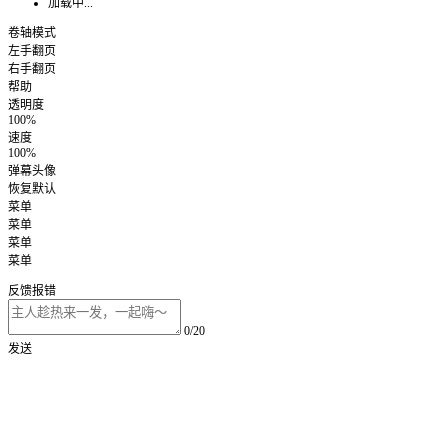
加载中...
卷轴模式
左手翻页
右手翻页
帮助
透明度
100%
速度
100%
弹幕头像
恢复默认
菜单
菜单
菜单
菜单
反馈报错
0/20
发送