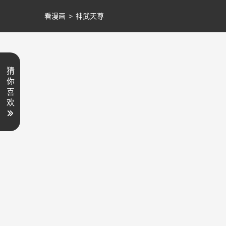
看漫画
>
神武天尊
猜
你
喜
欢