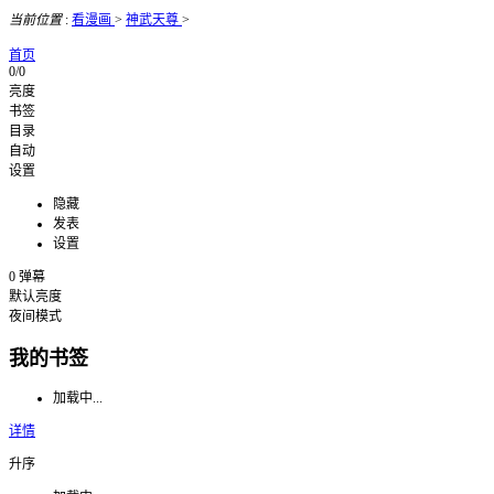
当前位置
:
看漫画
>
神武天尊
>
首页
0/0
亮度
书签
目录
自动
设置
隐藏
发表
设置
0
弹幕
默认亮度
夜间模式
我的书签
加载中...
详情
升序