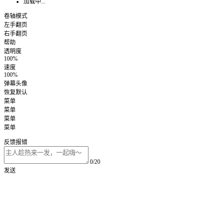
加载中...
卷轴模式
左手翻页
右手翻页
帮助
透明度
100%
速度
100%
弹幕头像
恢复默认
菜单
菜单
菜单
菜单
反馈报错
0/20
发送