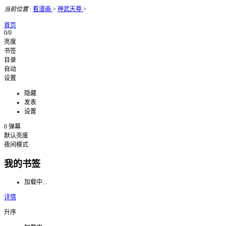
当前位置
:
看漫画
>
神武天尊
>
首页
0/0
亮度
书签
目录
自动
设置
隐藏
发表
设置
0
弹幕
默认亮度
夜间模式
我的书签
加载中...
详情
升序