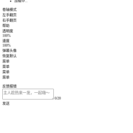
加载中...
卷轴模式
左手翻页
右手翻页
帮助
透明度
100%
速度
100%
弹幕头像
恢复默认
菜单
菜单
菜单
菜单
反馈报错
0/20
发送